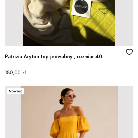
Patrizia Aryton top jedwabny , rozmiar 40
Cena
180,00 zł
Nowość