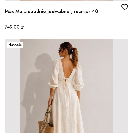
Max Mara spodnie jedwabne , rozmiar 40
Cena
749,00 zł
Nowość