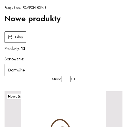
Przejdź do:
POMPON KOMIS
Nowe produkty
Filtry
Produkty:
13
Lista produktów
Sortowanie:
Domyślne
Strona
z 1
Nowość