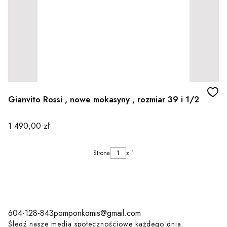
Gianvito Rossi , nowe mokasyny , rozmiar 39 i 1/2
Cena
1 490,00 zł
Strona
z 1
604-128-843
pomponkomis@gmail.com
Śledź nasze media społecznościowe każdego dnia.