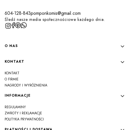
604-128-843
pomponkomis@gmail.com
Śledź nasze media społecznościowe każdego dnia.
Linki w stopce
O NAS
KONTAKT
KONTAKT
O FIRMIE
NAGRODY I WYRÓŻNIENIA
INFORMACJE
REGULAMINY
ZWROTY I REKLAMACJE
POLITYKA PRYWATNOŚCI
PŁATNOŚCI I DOSTAWA