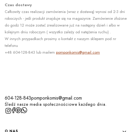
Czas dostawy
Całkowity czas realizacji zamówienia (wraz z dostawą) wynosi od 2-3 dni
roboczych - jeśli produkt znajduje się na magazynie. Zamówienie złożone
do godz 12 może zostać zrealizowane już na następny dzień i albo w
kolejnym dniu roboczym ( wszystko zależy od natężenia ruchu) .
W innych przypadkach prosimy o kontakt z naszym sklepem pod nr
telefonu
+48 604-128-843
lub mailem
pomponkomis@gmail.com
604-128-843
pomponkomis@gmail.com
Śledź nasze media społecznościowe każdego dnia.
Linki w stopce
O NAS