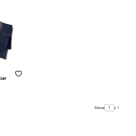
iar
Strona
z 1