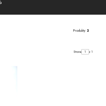
w koszyku: 0. Zobacz szczegóły
aloguj się
Produkty:
2
Strona
z 1