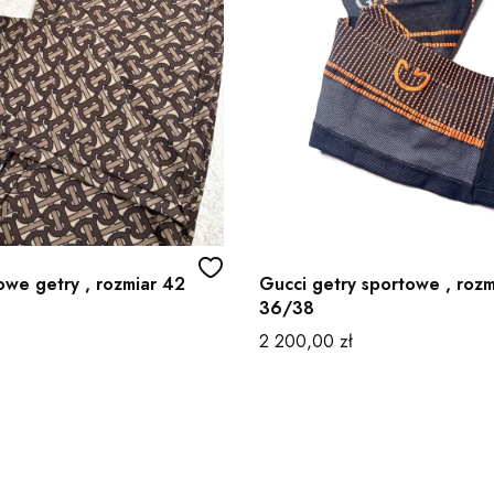
owe getry , rozmiar 42
Gucci getry sportowe , rozm
36/38
Cena
2 200,00 zł