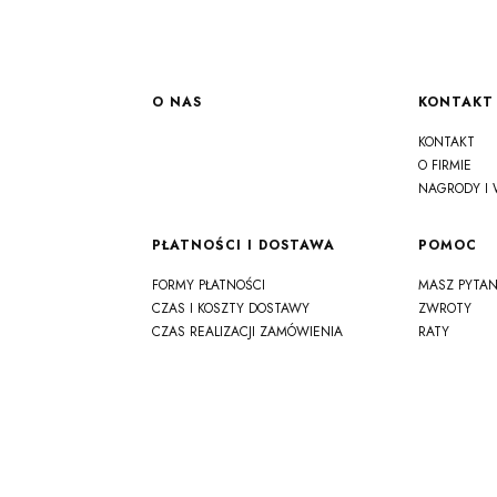
Linki w stopce
O NAS
KONTAKT
KONTAKT
O FIRMIE
NAGRODY I 
PŁATNOŚCI I DOSTAWA
POMOC
FORMY PŁATNOŚCI
MASZ PYTAN
CZAS I KOSZTY DOSTAWY
ZWROTY
CZAS REALIZACJI ZAMÓWIENIA
RATY