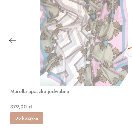
Marella apaszka jedwabna
Cena
379,00 zł
Do koszyka