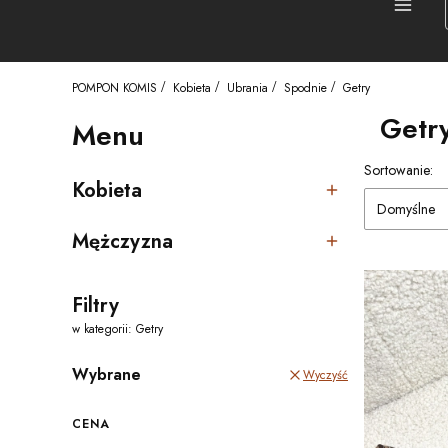
Menu
POMPON KOMIS
Kobieta
Ubrania
Spodnie
Getry
Getr
Menu
Lista pro
Sortowanie:
Kobieta
Kategoria - Kobieta
Domyślne
Mężczyzna
Kategoria - Mężczyzna
Filtry
w kategorii: Getry
Wybrane
Wyczyść
CENA