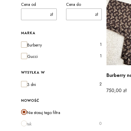
Cena od
Cena do
zł
zł
MARKA
Marka
1
Burberry
1
Gucci
WYSYŁKA W
Burberry n
Wysyłka w
2
3 dni
Cena
750,00 zł
NOWOŚĆ
Nie stosuj tego filtra
0
tak