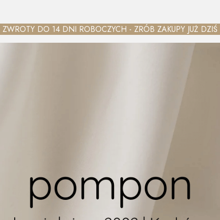
ZWROTY DO 14 DNI ROBOCZYCH - ZRÓB ZAKUPY JUŻ DZIŚ