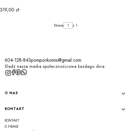
Cena
319,00 zł
Strona
z 1
604-128-843
pomponkomis@gmail.com
Śledź nasze media społecznościowe każdego dnia.
Linki w stopce
O NAS
KONTAKT
KONTAKT
O FIRMIE