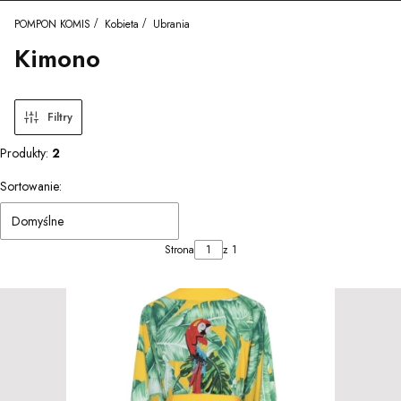
POMPON KOMIS
Kobieta
Ubrania
Kimono
Filtry
Produkty:
2
Lista produktów
Sortowanie:
Domyślne
Strona
z 1