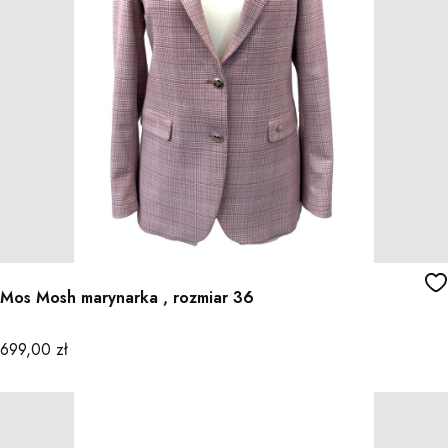
Mos Mosh marynarka , rozmiar 36
Cena
699,00 zł