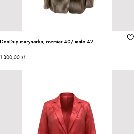
DonDup marynarka, rozmiar 40/ małe 42
Cena
1 300,00 zł