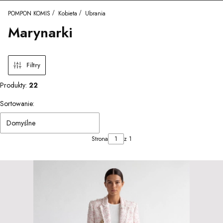
POMPON KOMIS
Kobieta
Ubrania
Marynarki
Filtry
Produkty:
22
Lista produktów
Sortowanie:
Domyślne
Strona
z 1