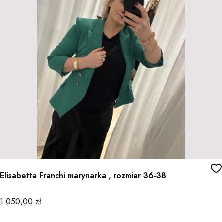
Elisabetta Franchi marynarka , rozmiar 36-38
Cena
1 050,00 zł